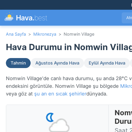
Hava.
best
Afr
Ana Sayfa
>
Mikronezya
>
Nomwin Village
Hava Durumu in Nomwin Villag
Tahmin
Ağustos Ayında Hava
Eylül Ayında Hava
Nomwin Village'de canlı hava durumu, şu anda 28°C ve pa
endeksini görüntüle. Nomwin Village şu bölgede
Mikr
veya göz at
şu an en sıcak şehirler
dünyada.
Nomw
Dur
Saat 