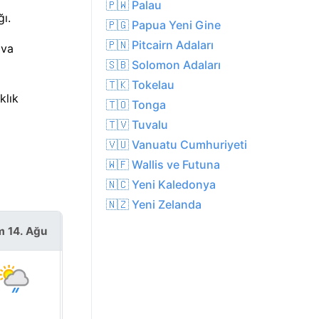
🇵🇼 Palau
ı.
🇵🇬 Papua Yeni Gine
🇵🇳 Pitcairn Adaları
ava
🇸🇧 Solomon Adaları
🇹🇰 Tokelau
klık
🇹🇴 Tonga
🇹🇻 Tuvalu
🇻🇺 Vanuatu Cumhuriyeti
🇼🇫 Wallis ve Futuna
🇳🇨 Yeni Kaledonya
🇳🇿 Yeni Zelanda
 14. Ağu
Cmt 15. Ağu