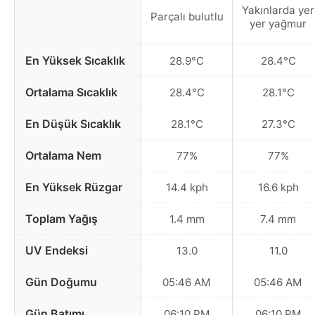
Yakınlarda yer
Parçalı bulutlu
yer yağmur
En Yüksek Sıcaklık
28.9°C
28.4°C
Ortalama Sıcaklık
28.4°C
28.1°C
En Düşük Sıcaklık
28.1°C
27.3°C
Ortalama Nem
77%
77%
En Yüksek Rüzgar
14.4 kph
16.6 kph
Toplam Yağış
1.4 mm
7.4 mm
UV Endeksi
13.0
11.0
Gün Doğumu
05:46 AM
05:46 AM
Gün Batımı
06:10 PM
06:10 PM