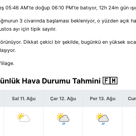
ş 05:46 AM'te doğup 06:10 PM'te batıyor, 12h 24m gün ışığ
Yağmurun 3 civarında başlaması bekleniyor, o yüzden açık h
os ayı için tipik sayılır.
görünüyor. Dikkat çekici bir şekilde, bugünkü en yüksek sıca
aşıyor.
illage.
Günlük Hava Durumu Tahmini 🇫🇲
Sal 11. Ağu
Çar 12. Ağu
Per 13. Ağu
Cum