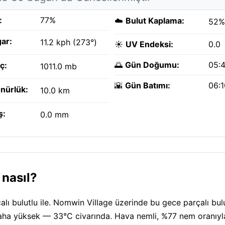
:
77%
☁️
Bulut Kaplama:
52%
ar:
11.2 kph (273°)
☀️
UV Endeksi:
0.0
🌅
Gün Doğumu:
05:
ç:
1011.0 mb
🌇
Gün Batımı:
06:
nürlük:
10.0 km
ş:
0.0 mm
 nasıl?
lı bulutlu ile. Nomwin Village üzerinde bu gece parçalı bul
aha yüksek — 33°C civarında. Hava nemli, %77 nem oranıyl