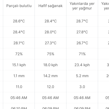
Yakınlarda yer
Yakı
Parçalı bulutlu
Hafif sağanak
yer yağmur
ye
28.6°C
28.4°C
28.7°C
28.4°C
28.0°C
27.8°C
28.1°C
27.3°C
26.7°C
72%
75%
71%
15.1 kph
18.0 kph
23.4 kph
3
1.1 mm
14.2 mm
5.2 mm
2
11.0
12.0
3.0
05:46 AM
05:46 AM
05:46 AM
0
06:10 PM
06:09 PM
06:09 PM
0