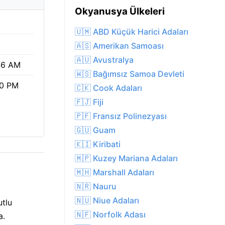
Okyanusya Ülkeleri
🇺🇲 ABD Küçük Harici Adaları
🇦🇸 Amerikan Samoası
🇦🇺 Avustralya
46 AM
🇼🇸 Bağımsız Samoa Devleti
10 PM
🇨🇰 Cook Adaları
🇫🇯 Fiji
🇵🇫 Fransız Polinezyası
🇬🇺 Guam
🇰🇮 Kiribati
🇲🇵 Kuzey Mariana Adaları
🇲🇭 Marshall Adaları
🇳🇷 Nauru
🇳🇺 Niue Adaları
utlu
🇳🇫 Norfolk Adası
a.