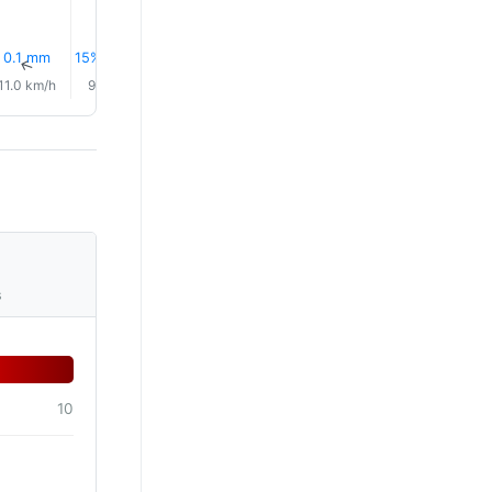
0.1 mm
15% Yağmur
0.5 mm
1.4 mm
1.7 mm
0.1 mm
↑
↑
↑
↑
↑
↑
11.0 km/h
9.0 km/h
8.0 km/h
8.0 km/h
7.0 km/h
12.0 km/
s
10