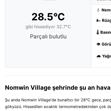
💧
Nem
28.5°C
🌬️
Rüzg
gibi hissediyor 32.7°C
🌡️
Basın
Parçalı bulutlu
👁️
Görü
🌧️
Yağı
Nomwin Village şehrinde şu an hava
Şu anda Nomwin Village'de bunaltıcı bir 28°C gece, parça
gökyüzü. Hissedilen sıcaklık termometredekinden çok d