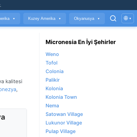
.
🌐
erika
Kuzey Amerika
Okyanusya
▾
▼
▼
▼
Micronesia En İyi Şehirler
Weno
Tofol
Colonia
Palikir
a kalitesi
Kolonia
onezya
,
Kolonia Town
Nema
Satowan Village
va
Lukunor Village
Pulap Village