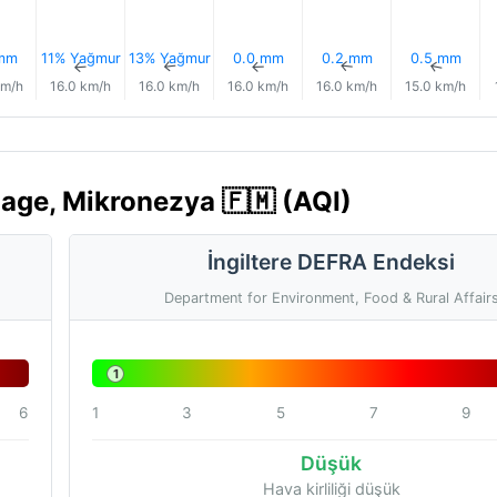
 mm
11% Yağmur
13% Yağmur
0.0 mm
0.2 mm
0.5 mm
↑
↑
↑
↑
↑
↑
km/h
16.0 km/h
16.0 km/h
16.0 km/h
16.0 km/h
15.0 km/h
lage, Mikronezya 🇫🇲 (AQI)
İngiltere DEFRA Endeksi
Department for Environment, Food & Rural Affair
1
6
1
3
5
7
9
Düşük
Hava kirliliği düşük