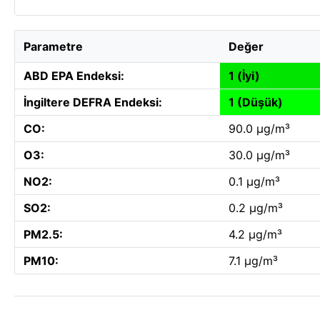
Parametre
Değer
ABD EPA Endeksi:
1 (İyi)
İngiltere DEFRA Endeksi:
1 (Düşük)
CO:
90.0 µg/m³
O3:
30.0 µg/m³
NO2:
0.1 µg/m³
SO2:
0.2 µg/m³
PM2.5:
4.2 µg/m³
PM10:
7.1 µg/m³