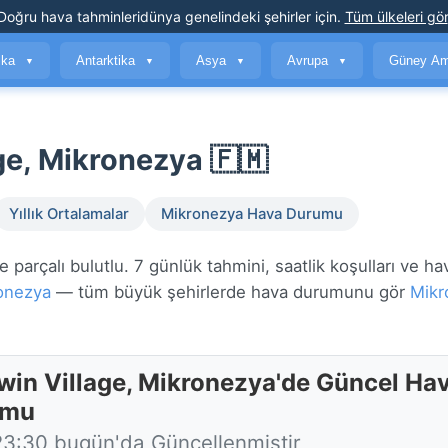
Doğru hava tahminleri
dünya genelindeki şehirler için
.
Tüm ülkeleri gör
ika
Antarktika
Asya
Avrupa
Güney Am
▼
▼
▼
▼
e, Mikronezya 🇫🇲
Yıllık Ortalamalar
Mikronezya Hava Durumu
rçalı bulutlu. 7 günlük tahmini, saatlik koşulları ve hav
onezya
— tüm büyük şehirlerde hava durumunu gör
Mikr
in Village, Mikronezya'de Güncel Ha
umu
23:30 bugün'da Güncellenmiştir