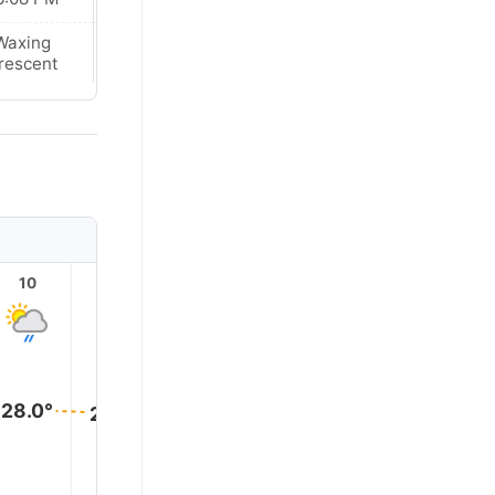
Waxing
Waxing
rescent
Crescent
10
11
12
13
14
15
28.0°
28.0°
28.0°
28.0°
28.0°
27.0°