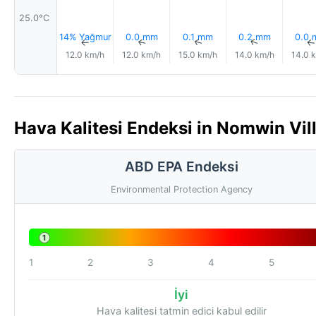
25.0°C
14% Yağmur
0.0 mm
0.1 mm
0.2 mm
0.0
↑
↑
↑
↑
12.0 km/h
12.0 km/h
15.0 km/h
14.0 km/h
14.0 
Hava Kalitesi Endeksi in Nomwin Vil
ABD EPA Endeksi
Environmental Protection Agency
1
1
2
3
4
5
İyi
Hava kalitesi tatmin edici kabul edilir