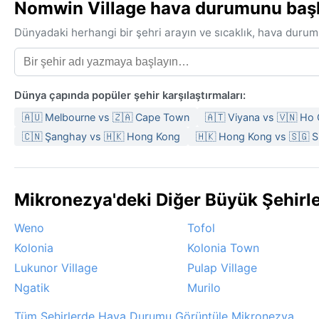
Nomwin Village hava durumunu başka 
Dünyadaki herhangi bir şehri arayın ve sıcaklık, hava durum
Dünya çapında popüler şehir karşılaştırmaları:
🇦🇺 Melbourne vs 🇿🇦 Cape Town
🇦🇹 Viyana vs 🇻🇳 Ho 
🇨🇳 Şanghay vs 🇭🇰 Hong Kong
🇭🇰 Hong Kong vs 🇸🇬 
Mikronezya'deki Diğer Büyük Şehirl
Weno
Tofol
Kolonia
Kolonia Town
Lukunor Village
Pulap Village
Ngatik
Murilo
Tüm Şehirlerde Hava Durumu Görüntüle Mikronezya