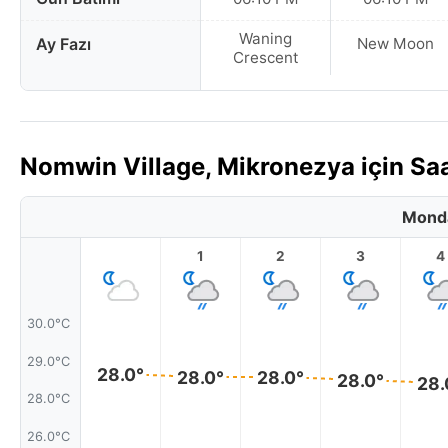
Waning
Ay Fazı
New Moon
Crescent
Nomwin Village, Mikronezya için S
Monda
1
2
3
4
30.0°C
29.0°C
28.0°
28.0°
28.0°
28.0°
28.
28.0°C
26.0°C