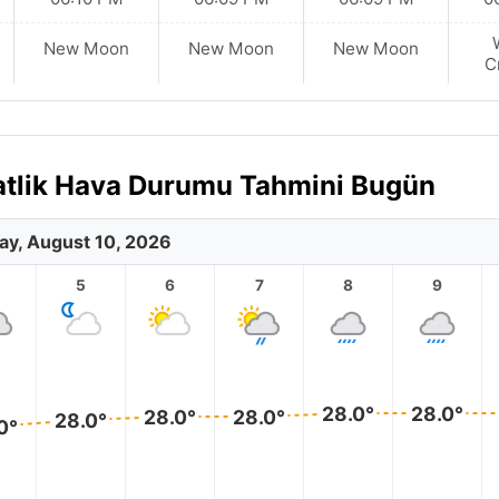
New Moon
New Moon
New Moon
C
aatlik Hava Durumu Tahmini Bugün
y, August 10, 2026
5
6
7
8
9
28.0°
28.0°
28.0°
28.0°
28.0°
0°