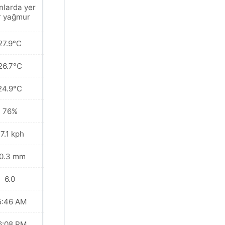
nlarda yer
Hafif sağanak
r yağmur
27.9°C
28.4°C
26.7°C
27.7°C
24.9°C
27.5°C
76%
78%
7.1 kph
37.4 kph
0.3 mm
19.3 mm
6.0
6.0
5:46 AM
05:46 AM
6:08 PM
06:08 PM