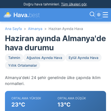
Doğru hava tahminleri
.
Tüm ülkeleri gör
.
☰
Hava.
best
🌐
Ana Sayfa
>
Almanya
>
Haziran Ayında Hava
Haziran ayında Almanya'de
hava durumu
Tahmin
Ağustos Ayında Hava
Eylül Ayında Hava
Yıllık Ortalamalar
Almanya'deki 24 şehir genelinde ülke çapında iklim
normalleri.
ORTALAMA YÜKSEK
ORTALAMA DÜŞÜK
23°C
13°C