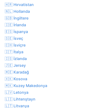
🇭🇷 Hırvatistan
🇳🇱 Hollanda
🇬🇧 İngiltere
🇮🇪 İrlanda
🇪🇸 İspanya
🇸🇪 İsveç
🇨🇭 İsviçre
🇮🇹 İtalya
🇮🇸 İzlanda
🇯🇪 Jersey
🇲🇪 Karadağ
🇽🇰 Kosova
🇲🇰 Kuzey Makedonya
🇱🇻 Letonya
🇱🇮 Lihtenştayn
🇱🇹 Litvanya