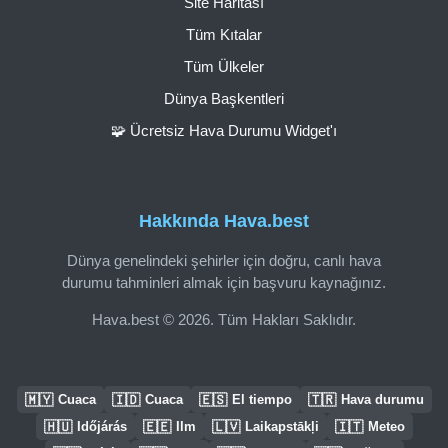
Site Haritası
Tüm Kıtalar
Tüm Ülkeler
Dünya Başkentleri
🧩 Ücretsiz Hava Durumu Widget'ı
Hakkında Hava.best
Dünya genelindeki şehirler için doğru, canlı hava
durumu tahminleri almak için başvuru kaynağınız.
Hava.best © 2026. Tüm Hakları Saklıdır.
🇲🇾
🇮🇩
🇪🇸
🇹🇷
Cuaca
Cuaca
El tiempo
Hava durumu
🇭🇺
🇪🇪
🇱🇻
🇮🇹
Időjárás
Ilm
Laikapstākļi
Meteo