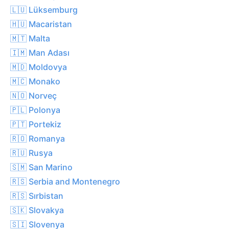
🇱🇺 Lüksemburg
🇭🇺 Macaristan
🇲🇹 Malta
🇮🇲 Man Adası
🇲🇩 Moldovya
🇲🇨 Monako
🇳🇴 Norveç
🇵🇱 Polonya
🇵🇹 Portekiz
🇷🇴 Romanya
🇷🇺 Rusya
🇸🇲 San Marino
🇷🇸 Serbia and Montenegro
🇷🇸 Sırbistan
🇸🇰 Slovakya
🇸🇮 Slovenya