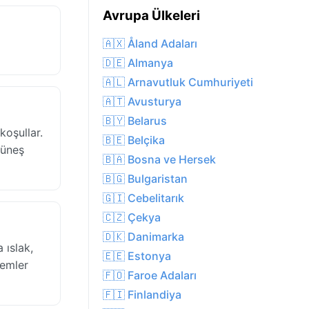
Avrupa Ülkeleri
🇦🇽 Åland Adaları
🇩🇪 Almanya
🇦🇱 Arnavutluk Cumhuriyeti
🇦🇹 Avusturya
🇧🇾 Belarus
koşullar.
🇧🇪 Belçika
güneş
🇧🇦 Bosna ve Hersek
🇧🇬 Bulgaristan
🇬🇮 Cebelitarık
🇨🇿 Çekya
🇩🇰 Danimarka
 ıslak,
🇪🇪 Estonya
nemler
🇫🇴 Faroe Adaları
🇫🇮 Finlandiya