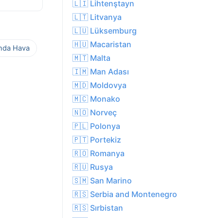
🇱🇮 Lihtenştayn
🇱🇹 Litvanya
🇱🇺 Lüksemburg
🇭🇺 Macaristan
ında Hava
🇲🇹 Malta
🇮🇲 Man Adası
🇲🇩 Moldovya
🇲🇨 Monako
🇳🇴 Norveç
🇵🇱 Polonya
🇵🇹 Portekiz
🇷🇴 Romanya
🇷🇺 Rusya
🇸🇲 San Marino
🇷🇸 Serbia and Montenegro
🇷🇸 Sırbistan