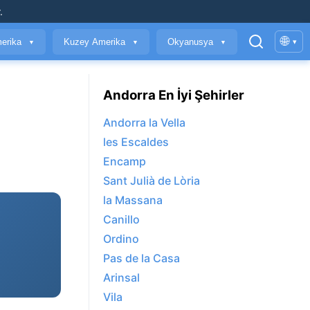
.
🌐
erika
Kuzey Amerika
Okyanusya
▾
▼
▼
▼
Andorra En İyi Şehirler
Andorra la Vella
les Escaldes
Encamp
Sant Julià de Lòria
la Massana
Canillo
Ordino
Pas de la Casa
Arinsal
Vila