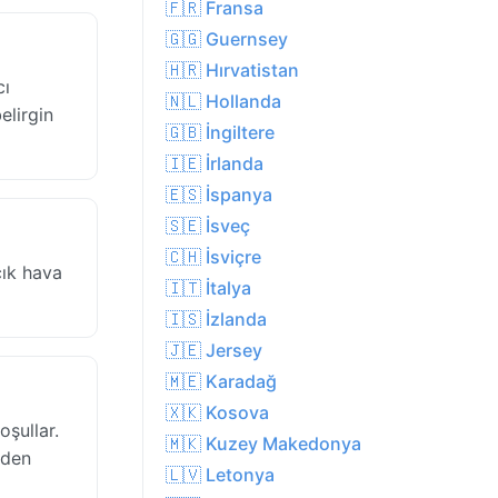
🇫🇷 Fransa
🇬🇬 Guernsey
🇭🇷 Hırvatistan
cı
🇳🇱 Hollanda
elirgin
🇬🇧 İngiltere
🇮🇪 İrlanda
🇪🇸 İspanya
🇸🇪 İsveç
🇨🇭 İsviçre
çık hava
🇮🇹 İtalya
🇮🇸 İzlanda
🇯🇪 Jersey
🇲🇪 Karadağ
🇽🇰 Kosova
şullar.
🇲🇰 Kuzey Makedonya
rden
🇱🇻 Letonya