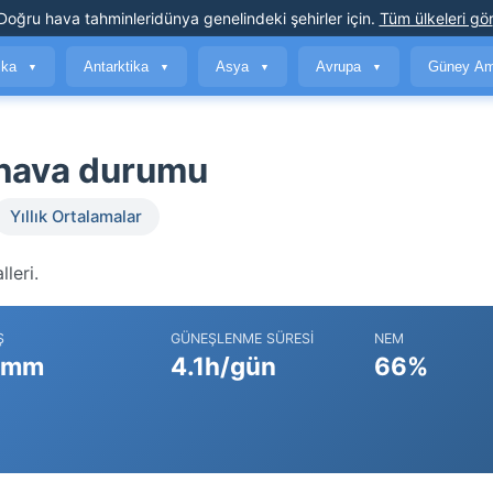
Doğru hava tahminleri
dünya genelindeki şehirler için
.
Tüm ülkeleri gör
ika
Antarktika
Asya
Avrupa
Güney Am
▼
▼
▼
▼
 hava durumu
Yıllık Ortalamalar
leri.
Ş
GÜNEŞLENME SÜRESI
NEM
 mm
4.1h/gün
66%