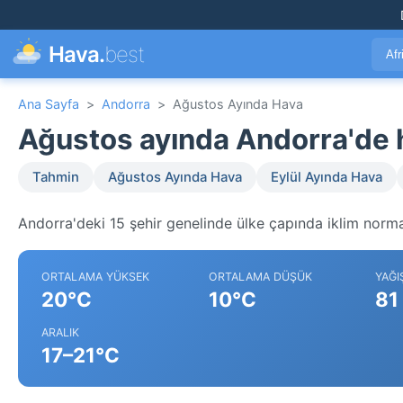
Hava.
best
Afr
Ana Sayfa
>
Andorra
>
Ağustos Ayında Hava
Ağustos ayında Andorra'de
Tahmin
Ağustos Ayında Hava
Eylül Ayında Hava
Andorra'deki 15 şehir genelinde ülke çapında iklim normal
ORTALAMA YÜKSEK
ORTALAMA DÜŞÜK
YAĞI
20°C
10°C
81
ARALIK
17–21°C